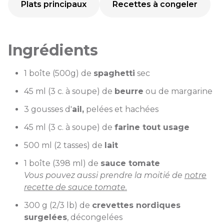
Plats principaux
Recettes à congeler
Ingrédients
1 boîte (500g) de
spaghetti
sec
45 ml (3 c. à soupe) de
beurre
ou de margarine
3 gousses d'
ail,
pelées et hachées
45 ml (3 c. à soupe) de
farine tout usage
500 ml (2 tasses) de
lait
1 boîte (398 ml) de
sauce tomate
Vous pouvez aussi prendre la moitié de
notre
recette de sauce tomate.
300 g (2/3 lb) de
crevettes nordiques
surgelées
, décongelées