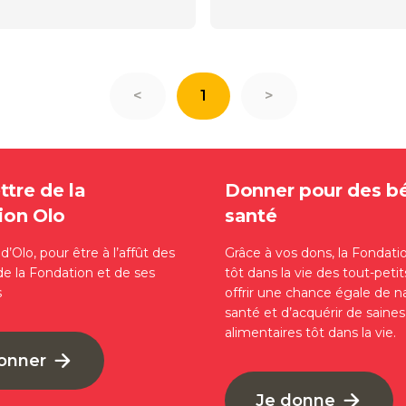
<
1
>
ttre de la
Donner pour des b
ion Olo
santé
’Olo, pour être à l’affût des
Grâce à vos dons, la Fondati
de la Fondation et de ses
tôt dans la vie des tout-petit
s
offrir une chance égale de n
santé et d’acquérir de saine
alimentaires tôt dans la vie.
bonner
Je donne