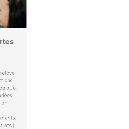
rtes
 relève
st pas
tégique.
ariées
ion,
nfants,
, etc.)