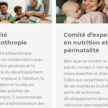
ité
Comité d’expe
anthropie
en nutrition et
périnatalité
té philanthropie
le en collaboration avec
Bien que ce comité ne
ction générale et la
pas du conseil, il n’en e
rice du développement
moins essentiel et stra
hropique à l’idéation, la
Grâce aux expertises v
ation et la mise en
de ses membres (nutrit
es activités de
santé de la femme,
ement. Il recommande
développements des e
eil d’administration des
réduction des inégalités