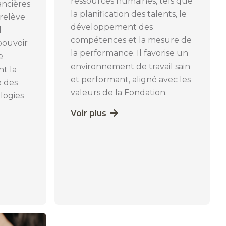
ressources humaines, tels que
nancières
la planification des talents, le
 relève
développement des
l
compétences et la mesure de
pouvoir
la performance. Il favorise un
e
environnement de travail sain
t la
et performant, aligné avec les
e des
valeurs de la Fondation.
logies
Voir plus