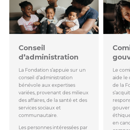
Conseil
Comi
d’administration
gou
La Fondation s’appuie sur un
Le com
conseil d’administration
aide le
bénévole aux expertises
de la F
variées, provenant des milieux
s’acqui
des affaires, de la santé et des
respons
services sociaux et
gouver
communautaire.
éthique
en cand
Les personnes intéressées par