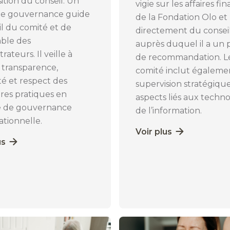
tion du conseil. Un
vigie sur les affaires fi
de gouvernance guide
de la Fondation Olo et
ail du comité et de
directement du consei
ble des
auprès duquel il a un 
rateurs. Il veille à
de recommandation. L
 transparence,
comité inclut égalemen
ité et respect des
supervision stratégiqu
res pratiques en
aspects liés aux techno
e de gouvernance
de l’information.
ationnelle.
Voir plus
us