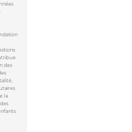
onnées
s
ondation
estions
ontribue
on des
des
alité,
taires
e la
 des
enfants.