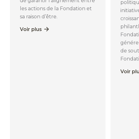
de garantir l’alignement entre
politiqu
les actions de la Fondation et
initiati
sa raison d’être.
croissa
philant
Voir plus
Fondati
générer
de sout
Fondati
Voir pl