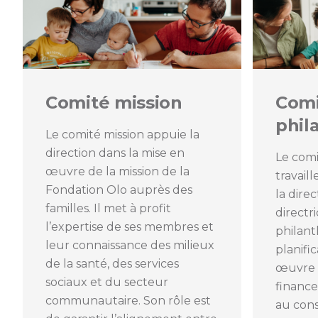
Comité mission
Com
phil
Le comité mission appuie la
direction dans la mise en
Le comi
œuvre de la mission de la
travail
Fondation Olo auprès des
la dire
familles. Il met à profit
direct
l’expertise de ses membres et
philant
leur connaissance des milieux
planific
de la santé, des services
œuvre d
sociaux et du secteur
financ
communautaire. Son rôle est
au cons