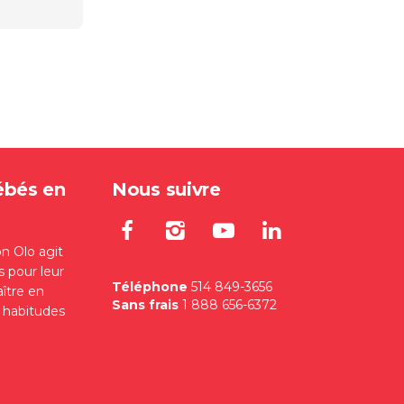
ébés en
Nous suivre
Lien externe au site. S'
Lien externe au site
Lien externe au
Lien extern
on Olo agit
s pour leur
Téléphone
514 849-3656
aître en
Sans frais
1 888 656-6372
s habitudes