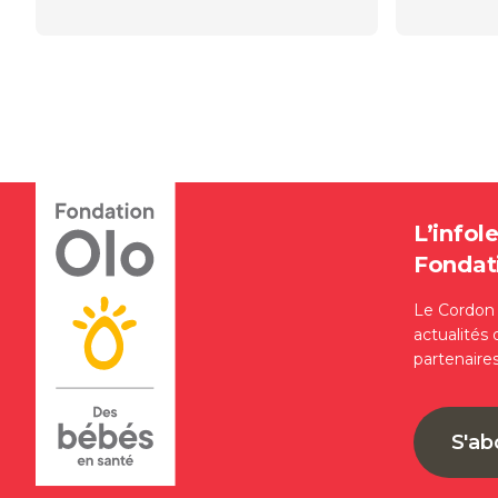
L’infole
Fondat
Le Cordon d
actualités 
partenaire
S'a