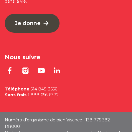
dans la vie.
Je donne
Nous suivre
Lien externe au site. S'ouvre dan
Lien externe au site. S'ouvre
Lien externe au site. S'
Lien externe au site
Téléphone
514 849-3656
Sans frais
1 888 656-6372
Numéro d'organisme de bienfaisance : 138 775 382
RR0001