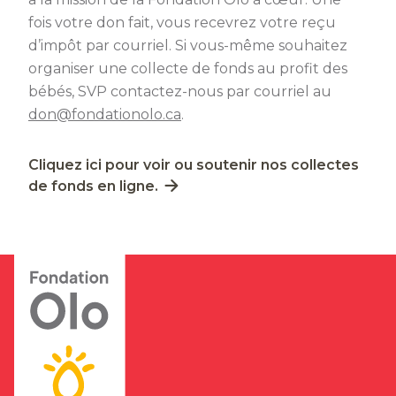
fois votre don fait, vous recevrez votre reçu
d’impôt par courriel. Si vous-même souhaitez
organiser une collecte de fonds au profit des
bébés, SVP contactez-nous par courriel au
don@fondationolo.ca
.
Lien externe au site. S'ouvre dans une nouvelle fe
Cliquez ici pour voir ou soutenir nos collectes
de fonds en ligne.