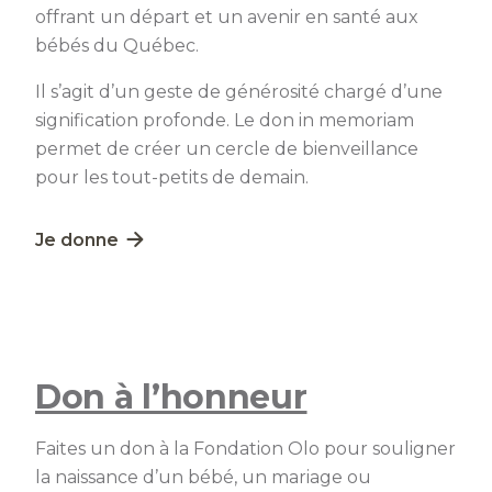
offrant un départ et un avenir en santé aux
bébés du Québec.
Il s’agit d’un geste de générosité chargé d’une
signification profonde. Le don in memoriam
permet de créer un cercle de bienveillance
pour les tout-petits de demain.
Lien externe au site. S'ouvre dans une nouvelle fe
Je donne
Don à l’honneur
Faites un don à la Fondation Olo pour souligner
la naissance d’un bébé, un mariage ou