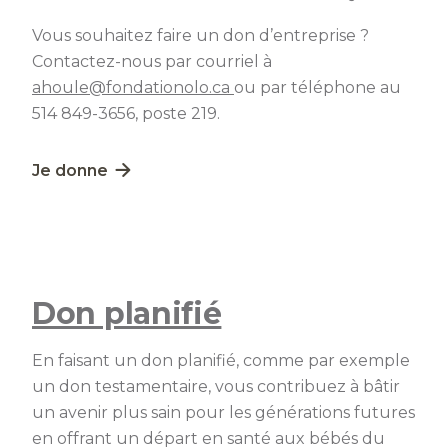
Vous souhaitez faire un don d’entreprise ?
Contactez-nous par courriel à
ahoule@fondationolo.ca
ou par téléphone au
514 849-3656, poste 219.
Lien externe au site. S'ouvre dans une nouvelle fe
Je donne
Don planifié
En faisant un don planifié, comme par exemple
un don testamentaire, vous contribuez à bâtir
un avenir plus sain pour les générations futures
en offrant un départ en santé aux bébés du