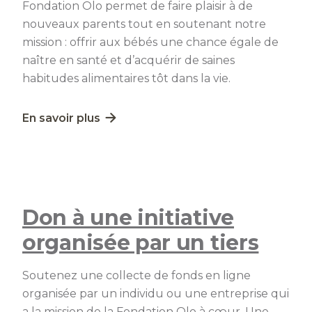
Fondation Olo permet de faire plaisir à de
nouveaux parents tout en soutenant notre
mission : offrir aux bébés une chance égale de
naître en santé et d’acquérir de saines
habitudes alimentaires tôt dans la vie.
Lien externe au site. S'ouvre dans une nouvelle fe
En savoir plus
Don à une initiative
organisée par un tiers
Soutenez une collecte de fonds en ligne
organisée par un individu ou une entreprise qui
a la mission de la Fondation Olo à cœur. Une