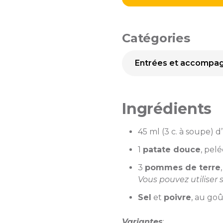
Catégories
Entrées et accompa
Ingrédients
45 ml (3 c. à soupe) d’
1
patate douce
, pel
3
pommes de terre
Vous pouvez utilise
Sel
et
poivre
, au go
Variantes
: