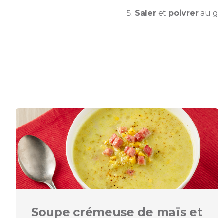
Saler
et
poivrer
au go
Soupe crémeuse de maïs et