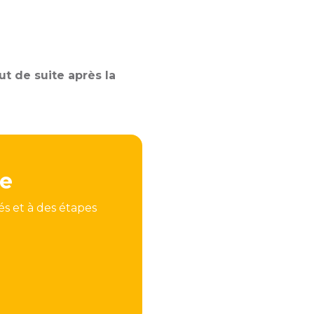
ut de suite après la
ée
rés et à des étapes