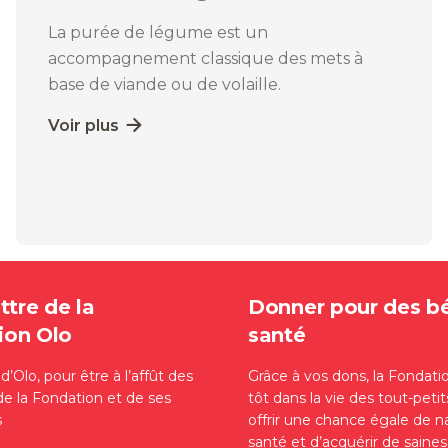
La purée de légume est un
accompagnement classique des mets à
base de viande ou de volaille.
Voir plus
ttre de la
Donner pour des b
ion Olo
santé
’Olo, pour être à l’affût des
Grâce à vos dons, la Fondati
de la Fondation et de ses
tôt dans la vie des tout-petit
s
offrir une chance égale de n
santé et d’acquérir de saine