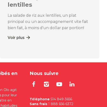
lentilles
La salade de riz aux lentilles, un plat
principal ou un accompagnement vite fait
bien fait, à moins d'un dollar par portion!
Voir plus
ébés en
Nous suivre
Lien externe au site. S'
Lien externe au site
Lien externe au
Lien extern
on Olo agit
s pour leur
Téléphone
514 849-3656
aître en
Sans frais
1 888 656-6372
s habitudes