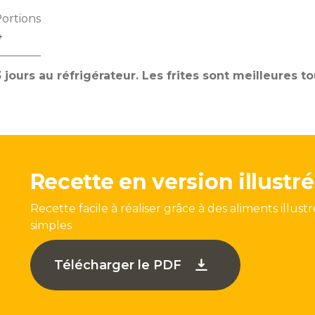
ortions
4
 jours au réfrigérateur. Les frites sont meilleures to
Recette en version illustr
Recette facile à réaliser grâce à des aliments illust
simples
Télécharger le PDF