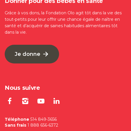
Donner pour des bébés en santé
Grâce à vos dons, la Fondation Olo agit tôt dans la vie des
tout-petits pour leur offrir une chance égale de naître en
santé et d’acquérir de saines habitudes alimentaires tôt
dans la vie.
Je donne
Nous suivre
Lien externe au site. S'ouvre dan
Lien externe au site. S'ouvre
Lien externe au site. S'
Lien externe au site
Téléphone
514 849-3656
Sans frais
1 888 656-6372