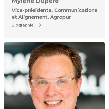
Mylène Dupéré
Vice-présidente, Communications
et Alignement, Agropur
Ouvre une boîte de dialogue
Biographie