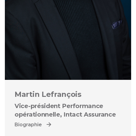
Martin Lefrançois
Vice-président Performance
opérationnelle, Intact Assurance
Ouvre une boîte de dialogue
Biographie