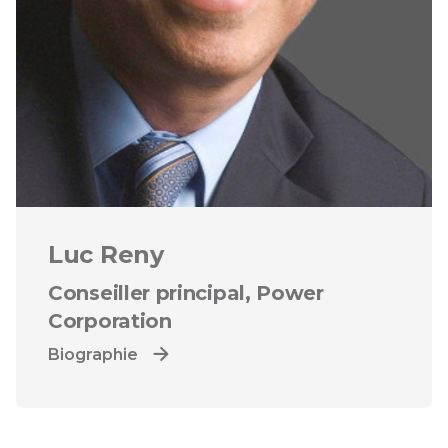
Luc Reny
Conseiller principal, Power
Corporation
Ouvre une boîte de dialogue
Biographie