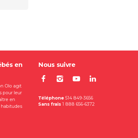
ébés en
Nous suivre
Lien externe au site. S'
Lien externe au site
Lien externe au
Lien extern
on Olo agit
s pour leur
Téléphone
514 849-3656
aître en
Sans frais
1 888 656-6372
s habitudes