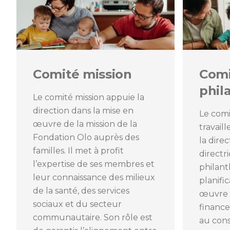
Comité mission
Com
phil
Le comité mission appuie la
direction dans la mise en
Le comi
œuvre de la mission de la
travail
Fondation Olo auprès des
la dire
familles. Il met à profit
direct
l’expertise de ses membres et
philant
leur connaissance des milieux
planific
de la santé, des services
œuvre d
sociaux et du secteur
financ
communautaire. Son rôle est
au cons