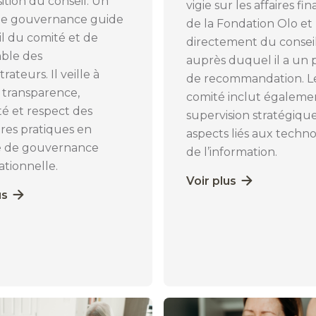
tion du conseil. Un
vigie sur les affaires fi
de gouvernance guide
de la Fondation Olo et
ail du comité et de
directement du consei
ble des
auprès duquel il a un 
rateurs. Il veille à
de recommandation. L
 transparence,
comité inclut égalemen
ité et respect des
supervision stratégiqu
res pratiques en
aspects liés aux techno
e de gouvernance
de l’information.
ationnelle.
Voir plus
us