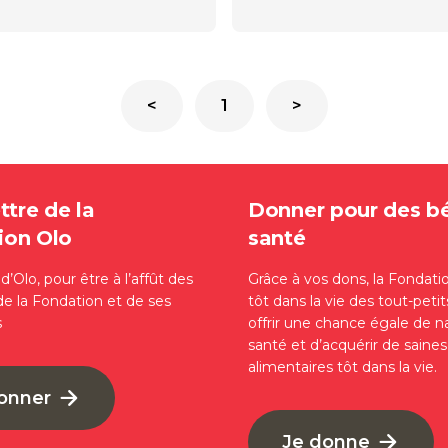
<
1
>
ttre de la
Donner pour des b
ion Olo
santé
’Olo, pour être à l’affût des
Grâce à vos dons, la Fondati
de la Fondation et de ses
tôt dans la vie des tout-petit
s
offrir une chance égale de n
santé et d’acquérir de saine
alimentaires tôt dans la vie.
bonner
Je donne