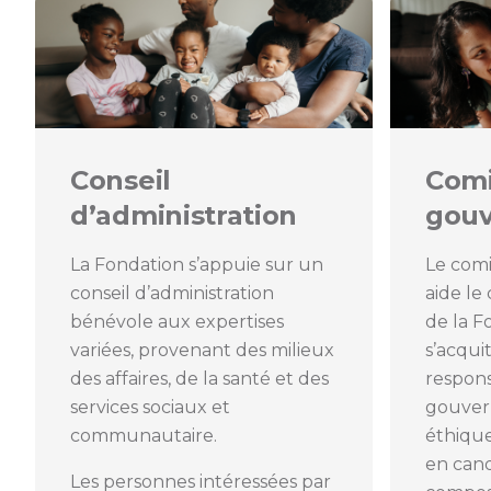
Conseil
Comi
d’administration
gou
La Fondation s’appuie sur un
Le com
conseil d’administration
aide le
bénévole aux expertises
de la F
variées, provenant des milieux
s’acqui
des affaires, de la santé et des
respons
services sociaux et
gouver
communautaire.
éthique
en cand
Les personnes intéressées par