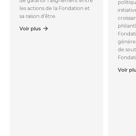
de garantir l’alignement entre
politiqu
les actions de la Fondation et
initiati
sa raison d’être.
croissa
philant
Voir plus
Fondati
générer
de sout
Fondati
Voir pl