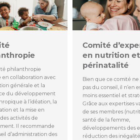
ité
Comité d’expe
anthropie
en nutrition et
périnatalité
té philanthropie
le en collaboration avec
Bien que ce comité ne
ction générale et la
pas du conseil, il n’en e
rice du développement
moins essentiel et stra
hropique à l’idéation, la
Grâce aux expertises v
ation et la mise en
de ses membres (nutrit
es activités de
santé de la femme,
ement. Il recommande
développements des e
eil d’administration des
réduction des inégalités