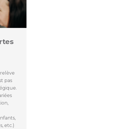
rtes
 relève
st pas
tégique.
ariées
ion,
nfants,
, etc.)