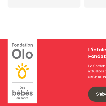
L’infole
Fondat
Le Cordon d
actualités 
partenaire
S'a