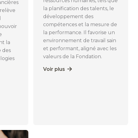
ressources humaines, tels que
nancières
la planification des talents, le
 relève
développement des
l
compétences et la mesure de
pouvoir
la performance. Il favorise un
e
environnement de travail sain
t la
et performant, aligné avec les
e des
valeurs de la Fondation.
logies
Voir plus