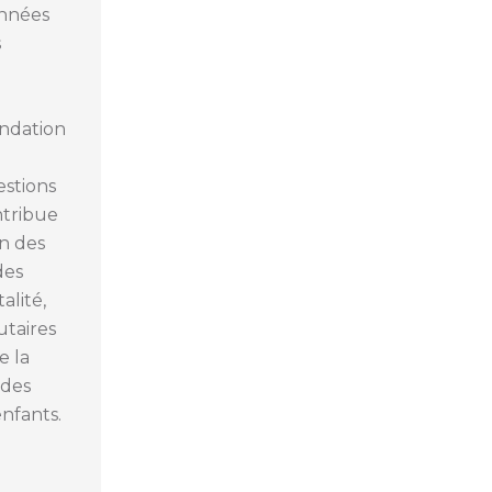
onnées
s
ondation
estions
ontribue
on des
des
alité,
taires
e la
 des
enfants.