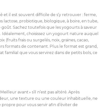
et il est souvent difficile de s’y retrouver : ferme,
ns lactose, probiotique, biologique, à boire, en tube,
e goût. Sachez toutefois que les yogourts à saveur
é. Idéalement, choisissez un yogourt nature auquel
(fruits frais ou surgelés, noix, graines, cacao,
ieurs formats de contenant. Plus le format est grand,
t familial que vous servirez dans de petits bols, ce
lleur avant » s’il n’est pas altéré. Après
e odeur, une texture ou une couleur inhabituelle, ne
 propre pour vous servir afin d’éviter de