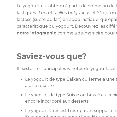
Le yogourt est obtenu à partir de crème ou de la
lactiques :
Lactobacillus bulgaricus
et
Streptoc
lactose (sucre du lait) en acide lactique, qui épais
caractéristique du yogourt. Découvrez les diffé
notre infographie
comme aide-mémoire pour uti
Saviez-vous que?
Il existe trois principales variétés de yogourt, se
Le yogourt de type Balkan ou ferme a une t
à une recette.
Le yogourt de type Suisse ou brassé est moins
encore incorporé aux desserts.
Le yogourt Grec est très épais et supporte mi
Également appelé yogourt méditerranéen, il