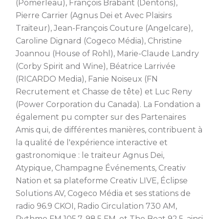
(Pomerleau), François Brabant (Dentons),
Pierre Carrier (Agnus Dei et Avec Plaisirs
Traiteur), Jean-François Couture (Angelcare),
Caroline Dignard (Cogeco Média), Christine
Joannou (House of Rohl), Marie-Claude Landry
(Corby Spirit and Wine), Béatrice Larrivée
(RICARDO Media), Fanie Noiseux (FN
Recrutement et Chasse de tête) et Luc Reny
(Power Corporation du Canada). La Fondation a
également pu compter sur des Partenaires
Amis qui, de différentes manières, contribuent à
la qualité de l'expérience interactive et
gastronomique : le traiteur Agnus Dei,
Atypique, Champagne Événements, Creativ
Nation et sa plateforme Creativ LIVE, Éclipse
Solutions AV, Cogeco Média et ses stations de
radio 96.9 CKOI, Radio Circulation 730 AM,
Rythme FM 105,7, 98,5 FM, et The Beat 92.5, ainsi