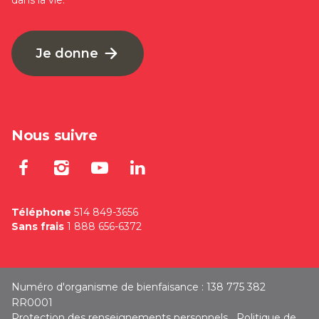
dans la vie.
Je donne
Nous suivre
Lien externe au site. S'ouvre dan
Lien externe au site. S'ouvre
Lien externe au site. S'
Lien externe au site
Téléphone
514 849-3656
Sans frais
1 888 656-6372
Numéro d'organisme de bienfaisance : 138 775 382
RR0001
Protection des renseignements personnels
Politique de